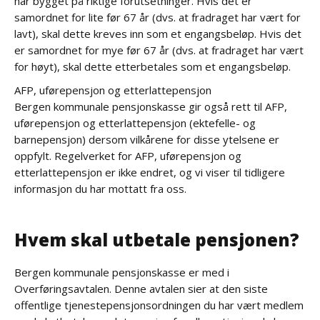
har bygget på riktige forutsetninger. Hvis det er
samordnet for lite før 67 år (dvs. at fradraget har vært for
lavt), skal dette kreves inn som et engangsbeløp. Hvis det
er samordnet for mye før 67 år (dvs. at fradraget har vært
for høyt), skal dette etterbetales som et engangsbeløp.
AFP, uførepensjon og etterlattepensjon
Bergen kommunale pensjonskasse gir også rett til AFP,
uførepensjon og etterlattepensjon (ektefelle- og
barnepensjon) dersom vilkårene for disse ytelsene er
oppfylt. Regelverket for AFP, uførepensjon og
etterlattepensjon er ikke endret, og vi viser til tidligere
informasjon du har mottatt fra oss.
Hvem skal utbetale pensjonen?
Bergen kommunale pensjonskasse er med i
Overføringsavtalen. Denne avtalen sier at den siste
offentlige tjenestepensjonsordningen du har vært medlem