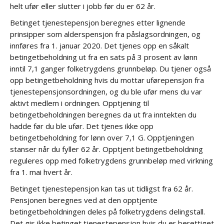
helt ufør eller slutter i jobb før du er 62 år.
Betinget tjenestepensjon beregnes etter lignende
prinsipper som alderspensjon fra påslagsordningen, og
innføres fra 1. januar 2020. Det tjenes opp en såkalt
betingetbeholdning ut fra en sats på 3 prosent av lønn
inntil 7,1 ganger folketrygdens grunnbeløp. Du tjener også
opp betingetbeholdning hvis du mottar uførepensjon fra
tjenestepensjonsordningen, og du ble ufør mens du var
aktivt medlem i ordningen. Opptjening til
betingetbeholdningen beregnes da ut fra inntekten du
hadde før du ble ufør. Det tjenes ikke opp
betingetbeholdning for lønn over 7,1 G. Opptjeningen
stanser når du fyller 62 år. Opptjent betingetbeholdning
reguleres opp med folketrygdens grunnbeløp med virkning
fra 1. mai hvert år.
Betinget tjenestepensjon kan tas ut tidligst fra 62 år.
Pensjonen beregnes ved at den opptjente
betingetbeholdningen deles på folketrygdens delingstall.
Det gis ikke betinget tjenestepensjon hvis du er berettiget