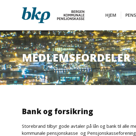
HJEM
PEN
HJEM
PEN
MEDLEMSFORDELER
You are here:
Bank og forsikring
Storebrand tilbyr gode avtaler på lån og bank til alle
kommunale pensjonskasse og Pensjonskasseforening