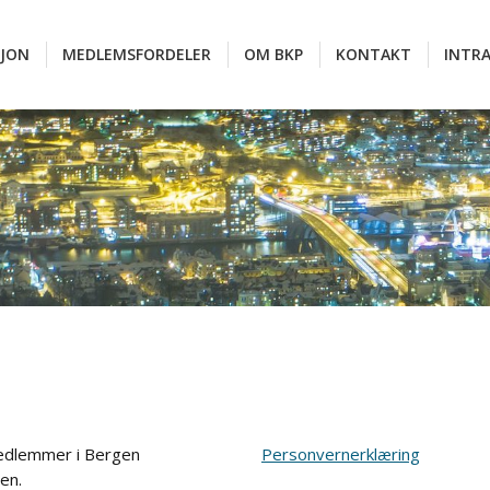
SJON
MEDLEMSFORDELER
OM BKP
KONTAKT
INTR
SJON
MEDLEMSFORDELER
OM BKP
KONTAKT
INTR
 medlemmer i Bergen
Personvernerklæring
en.