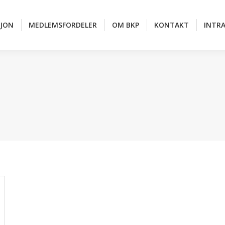
SJON
MEDLEMSFORDELER
OM BKP
KONTAKT
INTR
SJON
MEDLEMSFORDELER
OM BKP
KONTAKT
INTR